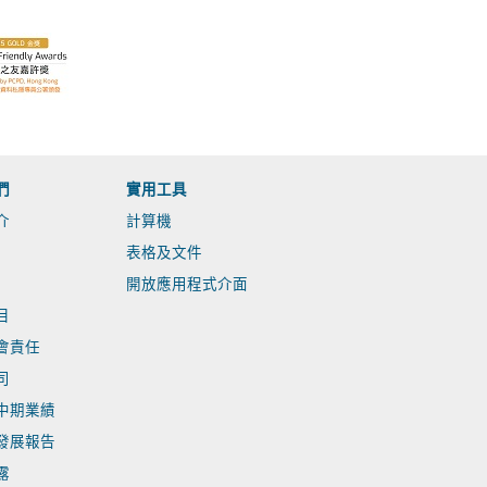
們
實用工具
介
計算機
表格及文件
開放應用程式介面
目
會責任
司
中期業績
發展報告
露