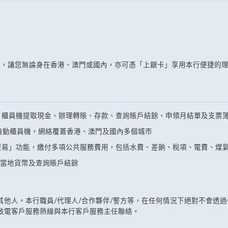
絡，讓您無論身在香港、澳門或國內，亦可憑「上銀卡」享用本行便捷的
」櫃員機提取現金、辦理轉賬、存款、查詢賬戶結餘、申領月結單及支票
自動櫃員機，網絡覆蓋香港、澳門及國內多個城市
費易」功能，繳付多項公共服務費用，包括水費、差餉、稅項、電費、煤
提取當地貨幣及查詢賬戶結餘
其他人。本行職員/代理人/合作夥伴/警方等，在任何情況下絕對不會透
致電客戶服務熱線與本行客戶服務主任聯絡。