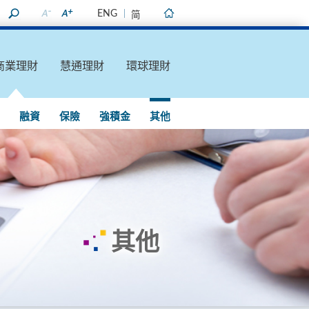
ENG
简
主頁
商業理財
慧通理財
環球理財
融資
保險
強積金
其他
其他