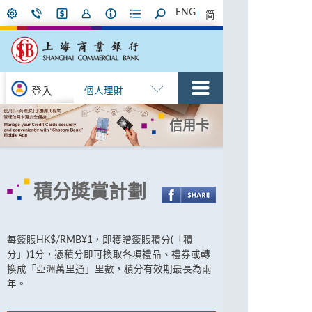
ENG
简
登入
個人理財
信用卡
積分奬賞計劃
每簽賬HK$/RMB¥1，即獲贈簽賬積分(「積
分」)1分，憑積分即可換取各項禮品、禮券或轉
換成「亞洲萬里通」里數，積分有效期最長為兩
年。