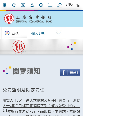
ENG
简
登入
個人理財
閱覽須知
免責聲明及限定責任
瀏覽人士/客戶進入本網站及其任何網頁時，瀏覽
人士/客戶已經同意遵從下列之條款並受其約束：
1.1
本銀行並未就i-Banking服務、本網站、本網站