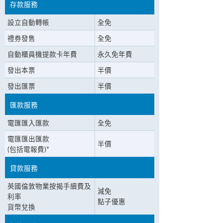
存款服務
設立自動轉帳
全免
禮券發售
全免
自動櫃員機提款卡年費
永久免年費
發出本票
半價
發出匯票
半價
匯款服務
電匯匯入匯款
全免
電匯匯出匯款
半價
(包括電報費)*
貸款服務
英國倫敦物業按揭手續費及
減免
利率
點子優惠
貨幣兌換