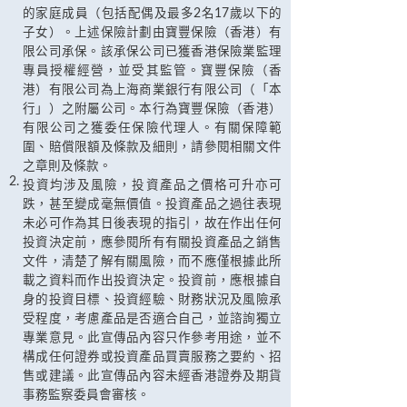
的家庭成員（包括配偶及最多2名17歲以下的
子女）。上述保險計劃由寶豐保險（香港）有
限公司承保。該承保公司已獲香港保險業監理
專員授權經營，並受其監管。寶豐保險（香
港）有限公司為上海商業銀行有限公司（「本
行」）之附屬公司。本行為寶豐保險（香港）
有限公司之獲委任保險代理人。有關保障範
圍、賠償限額及條款及細則，請參閱相關文件
之章則及條款。
2.
投資均涉及風險，投資產品之價格可升亦可
跌，甚至變成毫無價值。投資產品之過往表現
未必可作為其日後表現的指引，故在作出任何
投資決定前，應參閱所有有關投資產品之銷售
文件，清楚了解有關風險，而不應僅根據此所
載之資料而作出投資決定。投資前，應根據自
身的投資目標、投資經驗、財務狀況及風險承
受程度，考慮產品是否適合自己，並諮詢獨立
專業意見。此宣傳品內容只作參考用途，並不
構成任何證券或投資產品買賣服務之要約、招
售或建議。此宣傳品內容未經香港證券及期貨
事務監察委員會審核。