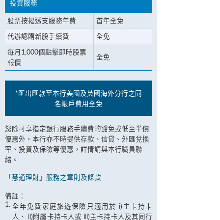
投資服務
股票按揭透支服務年費
首年全免
代辦認購新股手續費
全免
每月1,000個點擊即時股票
全免
報價
*匯出匯款至本行美國及英國海外分行之同
名帳戶費用全免
您除可享指定銀行服務手續費的豁免或低至半價
優惠外，本行亦不時提供存款、信貸、外匯兌換
率、投資及保險等優惠，詳情請與本行職員聯
絡。
「慧通理財」服務之章則及條款
備註：
1.
全年免費家庭旅遊保險只適用於 i)主卡持卡
人、 ii)附屬卡持卡人或 iii)主卡持卡人及其同行