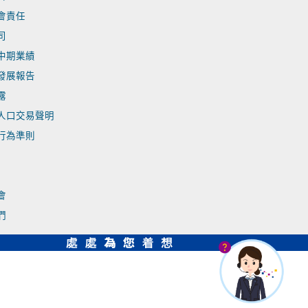
會責任
司
中期業績
發展報告
露
人口交易聲明
行為準則
會
們