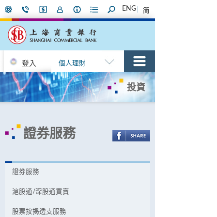
ENG
简
登入
個人理財
投資
證券服務
證券服務
滬股通/深股通買賣
股票按揭透支服務