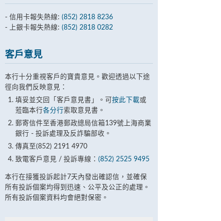
- 信用卡報失熱線:
(852) 2818 8236
- 上銀卡報失熱線:
(852) 2818 0282
客戶意見
本行十分重視客戶的寶貴意見。歡迎透過以下途
徑向我們反映意見：
填妥並交回「客戶意見書」。可
按此下載
或
蒞臨本行
各分行
索取意見書。
郵寄信件至香港郵政總局信箱139號上海商業
銀行 - 投訴處理及反詐騙部收。
傳真至(852) 2191 4970
致電客戶意見 / 投訴專線：
(852) 2525 9495
本行在接獲投訴起計7天內發出確認信，並確保
所有投訴個案均得到迅速、公平及公正的處理。
所有投訴個案資料均會絕對保密。