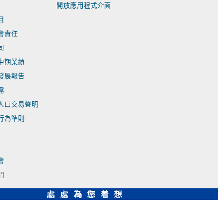
開放應用程式介面
目
會責任
司
中期業績
發展報告
露
人口交易聲明
行為準則
會
們