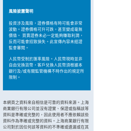
風險披露聲明
投資涉及風險，證券價格有時可能會非常
波動。證券價格可升可跌，甚至變成毫無
價值。 買賣證券未必一定能夠賺取利潤，
反而可能會招致損失。此宣傳內容未經證
監會審閱。
人民幣受制於匯率風險。人民幣現時並非
自由兌換貨幣，客戶兌換人民幣須根據本
銀行及/或有關監管機構不時作出的規定所
限制。
本網頁之資料來自相信是可靠的資料來源。上海
商業銀行有限公司並沒有證實、保證或指稱該等
資料是準確或完整的，因此使用者不應依賴該些
資料作為準確或完整的資料。上海商業銀行有限
公司對於因任何該等資料的不準確或遺漏或在其