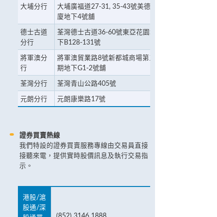
大埔分行
大埔廣福道27-31, 35-43號美德大
廈地下4號舖
德士古道
荃灣德士古道36-60號東亞花園地
分行
下B128-131號
將軍澳分
將軍澳貿業路8號新都城商場第三
行
期地下G1-2號舖
荃灣分行
荃灣青山公路405號
元朗分行
元朗康樂路17號
證券買賣熱線
我們特設的證券買賣服務專線由交易員直接
接聽來電，提供實時股價訊息及執行交易指
示。
港股/滬
股通/深
(852) 3146 1888