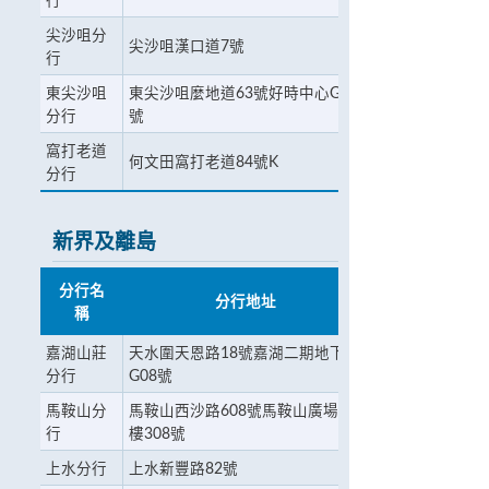
行
尖沙咀分
尖沙咀漢口道7號
行
東尖沙咀
東尖沙咀麼地道63號好時中心G27
分行
號
窩打老道
何文田窩打老道84號K
分行
新界及離島
分行名
分行地址
稱
嘉湖山莊
天水圍天恩路18號嘉湖二期地下
分行
G08號
馬鞍山分
馬鞍山西沙路608號馬鞍山廣場三
行
樓308號
上水分行
上水新豐路82號