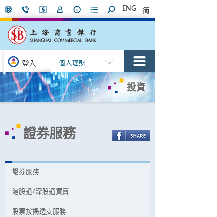
ENG
简
登入
個人理財
投資
證券服務
證券服務
滬股通/深股通買賣
股票按揭透支服務