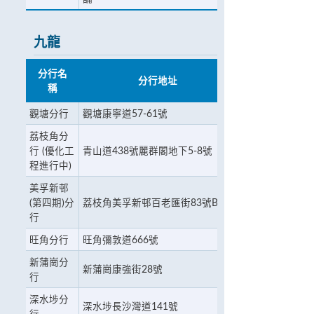
九龍
分行名
分行地址
稱
觀塘分行
觀塘康寧道57-61號
荔枝角分
行 (優化工
青山道438號麗群閣地下5-8號
程進行中)
美孚新邨
(第四期)分
荔枝角美孚新邨百老匯街83號B
行
旺角分行
旺角彌敦道666號
新蒲崗分
新蒲崗康強街28號
行
深水埗分
深水埗長沙灣道141號