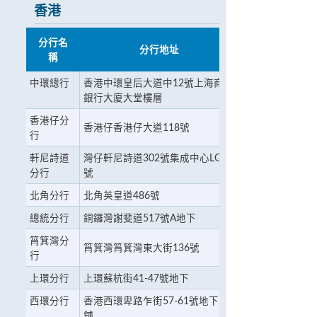
香港
分行名
分行地址
稱
中環總行
香港中環皇后大道中12號上海商業
銀行大廈大堂樓層
香港仔分
香港仔香港仔大道118號
行
軒尼詩道
灣仔軒尼詩道302號集成中心LG16
分行
號
北角分行
北角英皇道486號
總統分行
銅鑼灣謝斐道517號A地下
筲箕灣分
筲箕灣筲箕灣東大街136號
行
上環分行
上環蘇杭街41-47號地下
西環分行
香港西環卑路乍街57-61號地下2號
舖