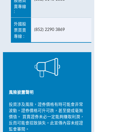
股通買
賣專線
:
外國股
(852) 2290 3869
票買賣
專線 :
風險披露聲明
投資涉及風險，證券價格有時可能會非常
波動。證券價格可升可跌，甚至變成毫無
價值。 買賣證券未必一定能夠賺取利潤，
反而可能會招致損失。此宣傳內容未經證
監會審閱。