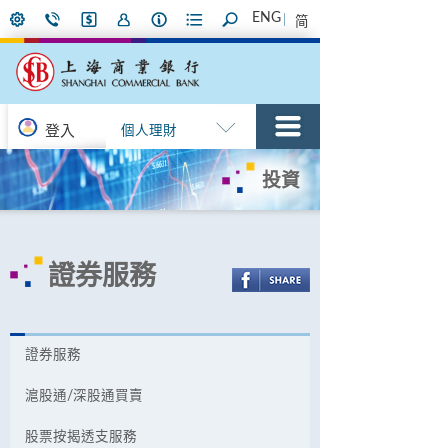
ENG
简
登入
個人理財
投資
證券服務
證券服務
滬股通/深股通買賣
股票按揭透支服務