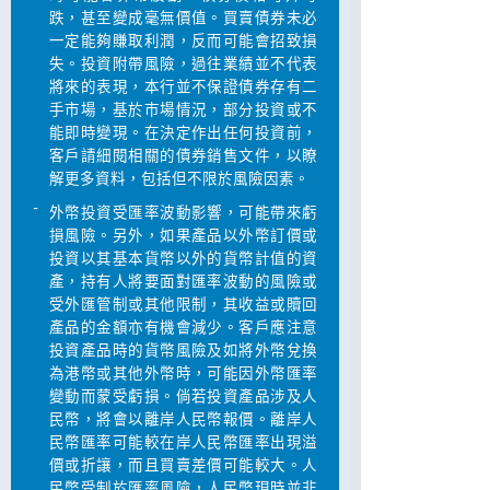
跌，甚至變成毫無價值。買賣債券未必
一定能夠賺取利潤，反而可能會招致損
失。投資附帶風險，過往業績並不代表
將來的表現，本行並不保證債券存有二
手市場，基於巿場情況，部分投資或不
能即時變現。在決定作出任何投資前，
客戶請細閱相關的債券銷售文件，以瞭
解更多資料，包括但不限於風險因素。
-
外幣投資受匯率波動影響，可能帶來虧
損風險。另外，如果產品以外幣訂價或
投資以其基本貨幣以外的貨幣計值的資
產，持有人將要面對匯率波動的風險或
受外匯管制或其他限制，其收益或贖回
產品的金額亦有機會減少。客戶應注意
投資產品時的貨幣風險及如將外幣兌換
為港幣或其他外幣時，可能因外幣匯率
變動而蒙受虧損。倘若投資產品涉及人
民幣，將會以離岸人民幣報價。離岸人
民幣匯率可能較在岸人民幣匯率出現溢
價或折讓，而且買賣差價可能較大。人
民幣受制於匯率風險，人民幣現時並非