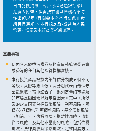
自由兌換貨幣。客戶可以通過銀行賬戶
兌換人民幣，但需按有關監管機構不時
作出的規定 (有關要求將不時更改而毋
須另行通知)、本行規定及/或當時人民
幣頭寸情況及本行商業考慮辦理。
重要事項
此內容未經香港證券及期貨事務監察委員會
或香港的任何其他監管機構審核。
本行投資產品根據内部評估分類成五個不同
等級，風險等級由低至高分別代表由最保守
至最進取。當中結合了一系列定量的市場及
非市場風險因素以及定性因素。其中，所涉
及的定量因素包括貨幣風險、利率風險、股
價/商品價格/利率價格風險、基金價格風險
（如適用）、信貸風險、複雜性風險、流動
資金風險，及其他非量化的風險，包括信譽
風險、法律風險及策略風險。定性因素方面