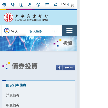
ENG
简
登入
個人理財
投資
債券投資
固定利率債券
浮息債券
零息債券