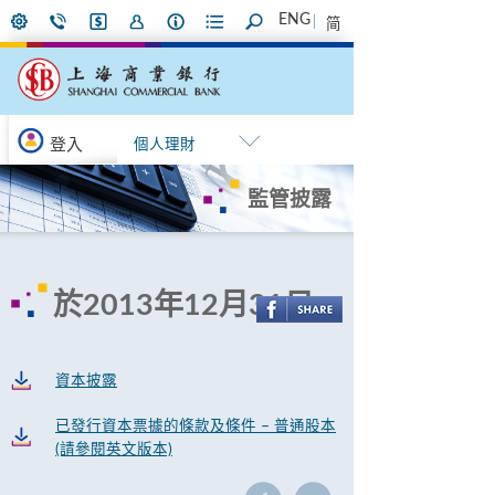
ENG
简
登入
個人理財
監管披露
於2013年12月31日
資本披露
已發行資本票據的條款及條件 – 普通股本
(請參閱英文版本)