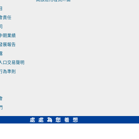
目
會責任
司
中期業績
發展報告
露
人口交易聲明
行為準則
會
們