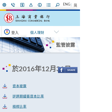
ENG
简
登入
個人理財
監管披露
於2016年12月31日
資本披露
逆週期緩衝資本比率
槓桿比率