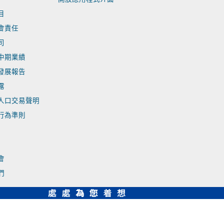
目
會責任
司
中期業績
發展報告
露
人口交易聲明
行為準則
會
們