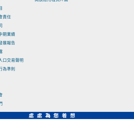
目
會責任
司
中期業績
發展報告
露
人口交易聲明
行為準則
會
們