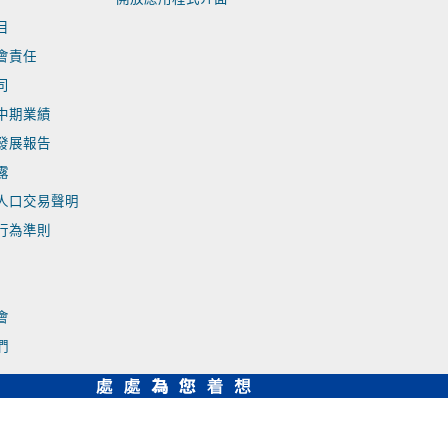
目
會責任
司
中期業績
發展報告
露
人口交易聲明
行為準則
會
們