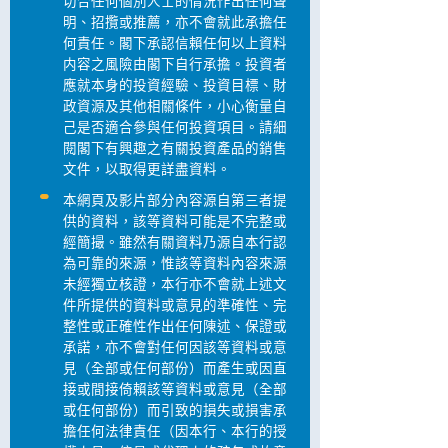
切合任何個別人士的情況作出任何聲
明、招攬或推薦，亦不會就此承擔任
何責任。閣下承認信賴任何以上資料
内容之風險由閣下自行承擔。投資者
應就本身的投資經驗、投資目標、財
政資源及其他相關條件，小心衡量自
己是否適合參與任何投資項目。請細
閱閣下有興趣之有關投資產品的銷售
文件，以取得更詳盡資料。
本網頁及影片部分內容源自第三者提
供的資料，該等資料可能是不完整或
經簡撮。雖然有關資料乃源自本行認
為可靠的來源，惟該等資料內容來源
未經獨立核證，本行亦不會就上述文
件所提供的資料或意見的準確性、完
整性或正確性作出任何陳述、保證或
承諾，亦不會對任何因該等資料或意
見（全部或任何部份）而產生或因直
接或間接倚賴該等資料或意見（全部
或任何部份）而引致的損失或損害承
擔任何法律責任（因本行、本行的授