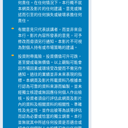
何責任。在任何情況下，本行概不就
本網頁及影片的任何建議、意見或陳
述而引至的任何損失或破壞承擔任何
責任。
有關意見只代表該講者，而並非來自
本行。影片內容所發表的意見，可予
修改而毋須另行通知。本影片不可視
為對個人持有或市場策略的建議。
投資附帶風險，投資價值可升可跌，
甚至變成毫無價值。以上觀點可能會
因市場因素或環境受改變而不需另作
通知。過往的業績並非未來表現的指
標。本網頁及影片所載資料乃根據本
行認為可靠的資料來源而編製，並未
經獨立核證或無因應任何個人作出檢
核。投資者須自行評估此網頁及影片
內的資料及相關資料的相關性、準確
性及充足性，並作出彼等為該等評估
而認為必要或恰當的獨立調查。本行
並無就其中所述任何投資是否適合或