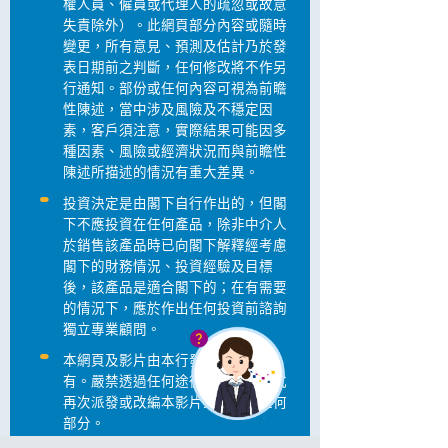
權人員、僱員或代理人的疏忽或故意
失責除外）。此網頁部分內容或隨時
變更，所有意見、預測及估計乃於發
表日期前之判斷，任何修改將不作另
行通知。部份或任何內容可視為前瞻
性陳述，當中涉及風險及不穩定因
素，客戶須注意，實際結果可能因多
種因素、風險或經濟狀況而與前瞻性
陳述所描述的情況有重大差異。
投資決定是由閣下自行作出的，但閣
下不應投資在任何產品，除非中介人
於銷售該產品時已向閣下解釋經考慮
閣下的財務情況、投資經驗及目標
後，該產品是適合閣下的；在有需要
的情況下，應於作出任何投資前諮詢
獨立專業顧問。
本網頁及影片由本行發行及完全擁
有。嚴禁透過任何途徑或以任何方式
再次派發或改編本影片或其中的任何
部分。