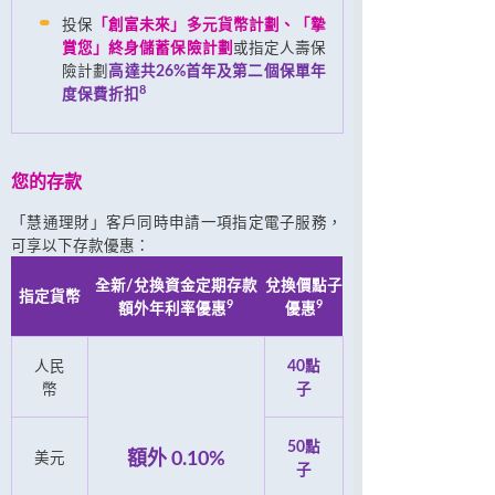
投保
「創富未來」多元貨幣計劃、「摯
賞您」終身儲蓄保險計劃
或指定人壽保
險計劃
高達共26%首年及第二個保單年
8
度保費折扣
您的存款
「慧通理財」客戶同時申請一項指定電子服務，
可享以下存款優惠：
全新/兌換資金定期存款
兌換價點子
指定貨幣
9
9
額外年利率優惠
優惠
人民
40點
幣
子
50點
額外 0.10%
美元
子