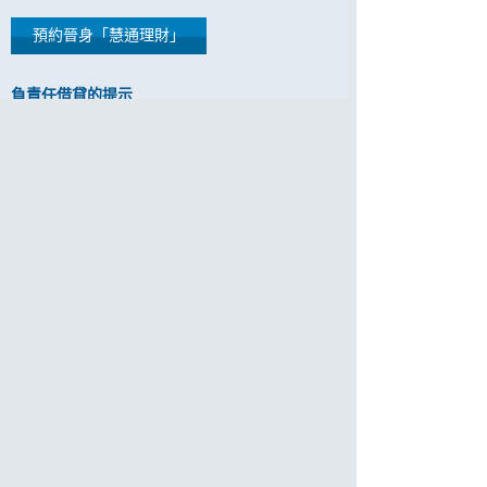
預約晉身「慧通理財」
負責任借貸的提示
客戶應清楚了解自己的財務狀況，日常開支
及實際貸款需要。
客戶應評估自己的還款能力，避免過度借
貸。
客戶應按時償還貸款，以免被銀行收取逾期
還款費用及額外逾期利息。
借定唔借？還得到先好借！
如閣下欲查詢任何第三方是否獲本行委任轉介信
用卡或貸款申請，請致電客戶服務熱線：2818
0282。