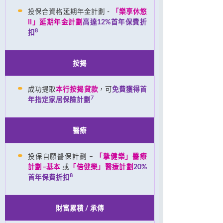
投保合資格延期年金計劃 -
「樂享休悠
II」延期年金計劃
高達12%首年保費折
8
扣
按揭
成功提取
本行按揭貸款
，可
免費獲得首
7
年指定家居保險計劃
醫療
投保自願醫保計劃 –
「摯健樂」醫療
計劃–基本
或
「倍健樂」醫療計劃
20%
8
首年保費折扣
財富累積 / 承傳