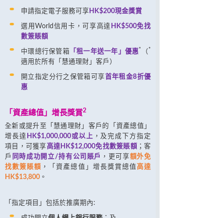
申請指定電子服務可享
HK$200現金獎賞
選用World信用卡，可享高達
HK$500免找
數簽賬額
*
*
中環總行保管箱
「租一年送一年」優惠
（
適用於所有「慧通理財」客戶）
開立指定分行之保管箱可享
首年租金8折優
惠
2
「資產總值」增長獎賞
全新或提升至「慧通理財」客戶的「資產總值」
增長達
HK$1,000,000或以上
，及完成下方指定
項目，可獲享
高達HK$12,000免找數簽賬額
；客
戶
同時成功開立/持有公司賬戶
，更可享
額外免
找數簽賬額
，「資產總值」增長獎賞總值
高達
HK$13,800
。
「指定項目」包括於推廣期內:
成功開立
個人網上銀行服務
；及