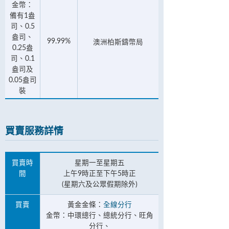
金幣：
備有1盎
司、0.5
盎司、
99.99%
澳洲柏斯鑄幣局
0.25盎
司、0.1
盎司及
0.05盎司
裝
買賣服務詳情
買賣時
星期一至星期五
間
上午9時正至下午5時正
(星期六及公眾假期除外)
買賣
黃金金條：
全線分行
金幣：中環總行、總統分行、旺角
分行、