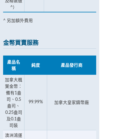
及精裝版
^）
^ 另加額外費用
金幣買賣服務
產品名
純度
產品發行商
稱
加拿大楓
葉金幣：
備有1盎
司、0.5
99.99%
加拿大皇家鑄幣廠
盎司、
0.25盎司
及0.1盎
司裝
澳洲鴻運