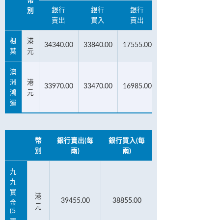
幣
銀行
銀行
銀行
別
賣出
買入
賣出
楓
港
34340.00
33840.00
17555.00
葉
元
澳
洲
港
33970.00
33470.00
16985.00
鴻
元
運
幣
銀行賣出(每
銀行買入(每
別
兩)
兩)
九
九
實
港
39455.00
38855.00
金
元
(5