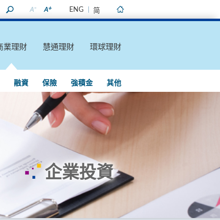
ENG
简
主頁
商業理財
慧通理財
環球理財
融資
保險
強積金
其他
企業投資