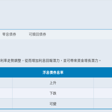
零息債券
可贖回債券
場利率走勢調整，從而增加利息回報潛力，並可帶來資金增長潛力。
浮息債券息率
上升
下跌
可變