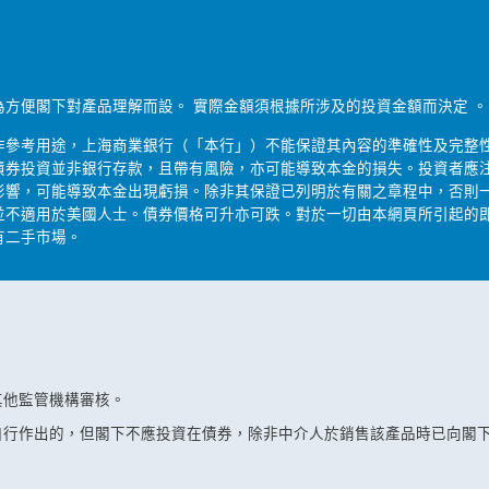
為方便閣下對產品理解而設。 實際金額須根據所涉及的投資金額而決定 。
作參考用途，上海商業銀行（「本行」）不能保證其內容的準確性及完整
債券投資並非銀行存款，且帶有風險，亦可能導致本金的損失。投資者應
影響，可能導致本金出現虧損。除非其保證已列明於有關之章程中，否則
並不適用於美國人士。債券價格可升亦可跌。對於一切由本網頁所引起的
有二手市場。
其他監管機構審核。
自行作出的，但閣下不應投資在債券，除非中介人於銷售該產品時已向閣