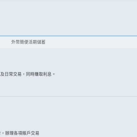
外幣簡便活期儲蓄
款及日常交易，同時賺取利息。
財，辦理各項賬戶交易