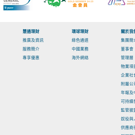
慧通理財
環球理財
關於我
推廣及資訊
綠色通道
集團簡
服務簡介
中國業務
董事會
專享優惠
海外網絡
管理層
物業項
企業社
附屬公
年報及
可持續
監管披
奴役與
供應商