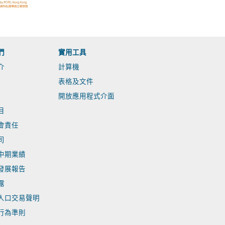
們
實用工具
介
計算機
表格及文件
開放應用程式介面
目
會責任
司
中期業績
發展報告
露
人口交易聲明
行為準則