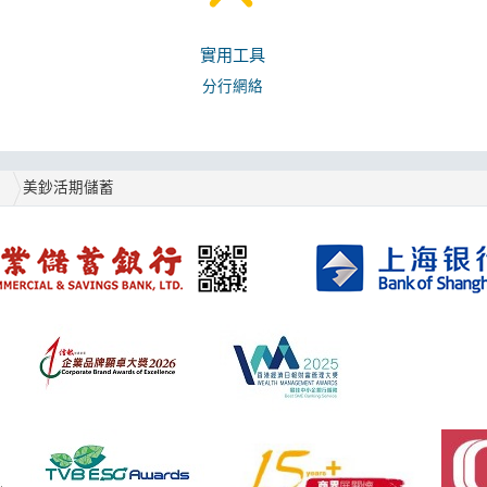
實用工具
分行網絡
戶
美鈔活期儲蓄