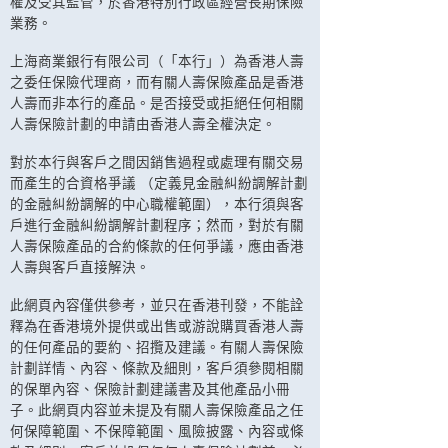
權及受其監管，於香港特別行政區經營長期保險
業務。
上海商業銀行有限公司（「本行」）為香港人壽
之委任保險代理商，而有關人壽保險產品是香港
人壽而非本行的產品。是否接受或拒絕任何相關
人壽保險計劃的申請由香港人壽全權決定。
對於本行與客戶之間因銷售過程或處理有關交易
而產生的合資格爭議 （定義見金融糾紛調解計劃
的金融糾紛調解的中心職權範圍），本行須與客
戶進行金融糾紛調解計劃程序；然而，對於有關
人壽保險產品的合約條款的任何爭議，應由香港
人壽與客戶直接解決。
此網頁內容僅供參考，並只在香港刊發，不能詮
釋為在香港境外提供或出售或游說購買香港人壽
的任何產品的要約、招攬及建議。有關人壽保險
計劃詳情、內容、條款及細則，客戶須參閱相關
的保單內容、保險計劃建議書及其他產品小冊
子。此網頁内容並未提及有關人壽保險產品之任
何保障範圍、不保障範圍、風險披露、內容或條