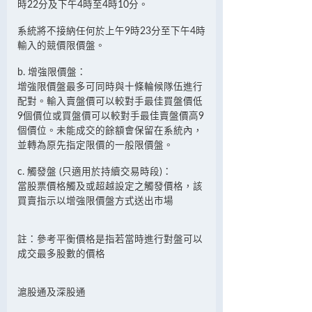
時22分及下午4時至4時10分。
系統將不接納任何於上午9時23分至下午4時
輸入的競價限價盤。
b. 增強限價盤：
增強限價盤最多可同時與十條輪候隊伍進行
配對。輸入賣盤價可以較對手最佳買盤價低
9個價位或買盤價可以較對手最佳賣盤價高9
個價位。未能成交的餘額會保留在系統內，
並轉為原先指定限價的一般限價盤。
c. 觸發盤 (只適用於持續交易時段)：
當股票價格觸及或超越設定之觸發價格，該
買賣指示以增強限價盤方式送出市場
註：參考平衡價格是指若當時進行對盤可以
成交最多股數的價格
滬股通及深股通