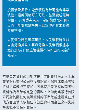
風險披露聲明
投資涉及風險，證券價格有時可能會非常
波動。證券價格可升可跌，甚至變成毫無
價值。 買賣證券未必一定能夠賺取利潤，
反而可能會招致損失。此宣傳內容未經證
監會審閱。
人民幣受制於匯率風險。人民幣現時並非
自由兌換貨幣，客戶兌換人民幣須根據本
銀行及/或有關監管機構不時作出的規定所
限制。
本網頁之資料來自相信是可靠的資料來源。上海
商業銀行有限公司並沒有證實、保證或指稱該等
資料是準確或完整的，因此使用者不應依賴該些
資料作為準確或完整的資料。上海商業銀行有限
公司對於因任何該等資料的不準確或遺漏或在其
他方面因他人依賴任何該些資料而產生之損失或
損害概不負任何責任。