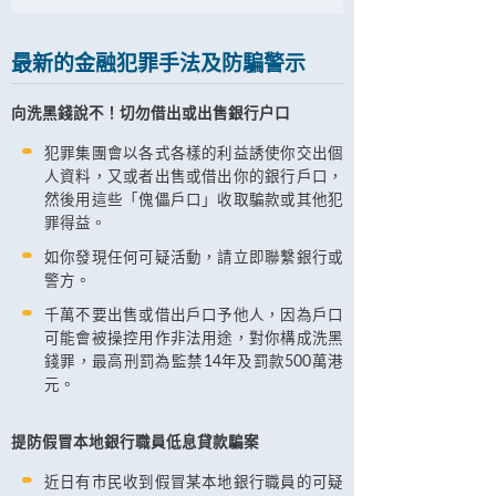
最新的金融犯罪手法及防騙警示
向洗黑錢說不！切勿借出或出售銀行户口
犯罪集團會以各式各樣的利益誘使你交出個
人資料，又或者出售或借出你的銀行戶口，
然後用這些「傀儡戶口」收取騙款或其他犯
罪得益。
如你發現任何可疑活動，請立即聯繫銀行或
警方。
千萬不要出售或借出戶口予他人，因為戶口
可能會被操控用作非法用途，對你構成洗黑
錢罪，最高刑罰為監禁14年及罰款500萬港
元。
提防假冒本地銀行職員低息貸款騙案
近日有市民收到假冒某本地銀行職員的可疑