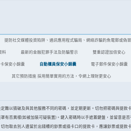
提防社交媒體投資陷阱、通訊應用程式騙局、網絡詐騙釣魚電郵或偽
資料
最新的金融犯罪手法及防騙警示
雙重認證加倍安心
用卡保安小錦囊
自動櫃員保安小錦囊
電子郵件保安小錦囊
其它預防措施 採用簡單實用的方法，令網上理財更安心
設定難以猜破及與其他服務不同的密碼，並定期更新。切勿把密碼與提款
罩有否異樣(如被加裝可疑裝置)。鍵入密碼時以手遮蓋鍵盤，並留意是否
。切勿取去別人遺留於出錢槽的鈔票或插卡口的提款卡，應讓鈔票或提款