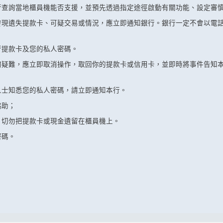
行查詢當地櫃員機能否支援，並預先透過指定途徑啟動有關功能、設定審
發現遺失提款卡、可疑交易或情況，應立即通知銀行。銀行一定不會以電
行提款卡及您的私人密碼。
何疑難，應立即取消操作，取回你的提款卡或信用卡，並即時將事件告知
人士知悉您的私人密碼，請立即通知本行。
協助；
，切勿把提款卡或現金遺留在櫃員機上。
密碼。