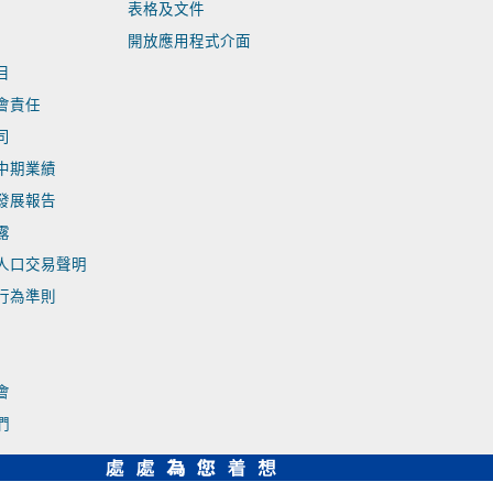
表格及文件
開放應用程式介面
目
會責任
司
中期業績
發展報告
露
人口交易聲明
行為準則
會
們