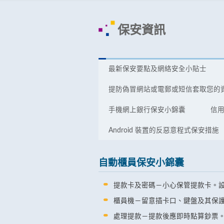
保安資訊
最新保安要點及網絡安全小貼士
提防偽冒網站或電郵或短信套取您的
手機網上銀行保安小錦囊
信
Android 裝置的反惡意程式保安措施
自動櫃員保安小錦囊
提款卡及密碼－小心保管提款卡。
櫃員機－留意插卡口、鍵盤及其保護
處理提款－提款後應即時點算鈔票