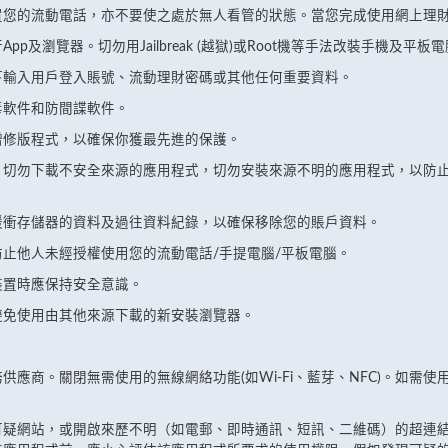
置您的流動電話，亦不要使之處於無人看管的狀態。當您完成使用網上理
及瀏覽器。切勿用Jailbreak (越獄)或Root機等手法改裝手機及平板
下輸入用戶登入賬號、流動理財密碼或其他任何重要資料。
毒軟件和防間諜軟件。
增修版程式，以確保你獲最先進的保護。
，切勿下載不安全來源的應用程式，切勿安裝來源不明的應用程式，以防
緩衝存儲器的資料及過往資料紀錄，以確保移除您的賬戶資料。
止他人未經授權使用您的流動電話/手提電腦/平板電腦。
裝置時應保持安全意識。
避免使用由其他來源下載的新安裝瀏覽器。
。
服務供應商。關閉無需使用的無線網絡功能(如Wi-Fi、藍芽、NFC)。如需使
可疑網站，或開啟來歷不明（如電郵、即時通訊、短訊、二維碼）的超連