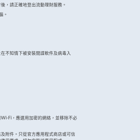
財後，請正確地登出流動理財服務。
電腦。
止在不知情下被安裝間諜軟件及病毒入
用Wi-Fi，應選用加密的網絡，並移除不必
結及附件。只從官方應用程式商店或可信