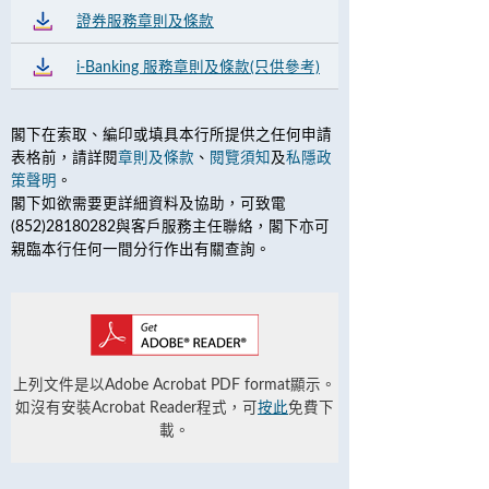
證券服務章則及條款
i-Banking 服務章則及條款(只供參考)
閣下在索取、編印或填具本行所提供之任何申請
表格前，請詳閱
章則及條款
、
閱覽須知
及
私隱政
策聲明
。
閣下如欲需要更詳細資料及協助，可致電
(852)28180282與客戶服務主任聯絡，閣下亦可
親臨本行任何一間分行作出有關查詢。
上列文件是以Adobe Acrobat PDF format顯示。
如沒有安裝Acrobat Reader程式，可
按此
免費下
載。