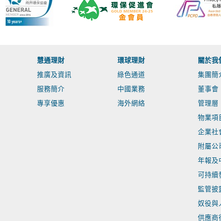
慧通理財
環球理財
關於我
推廣及資訊
綠色通道
集團簡
服務簡介
中國業務
董事會
專享優惠
海外網絡
管理層
物業項
企業社
附屬公
年報及
可持續
監管披
奴役與
供應商