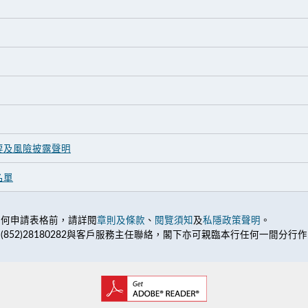
要及風險披露聲明
名單
任何申請表格前，請詳閱
章則及條款
、
閱覽須知
及
私隱政策聲明
。
852)28180282與客戶服務主任聯絡，閣下亦可親臨本行任何一間分行