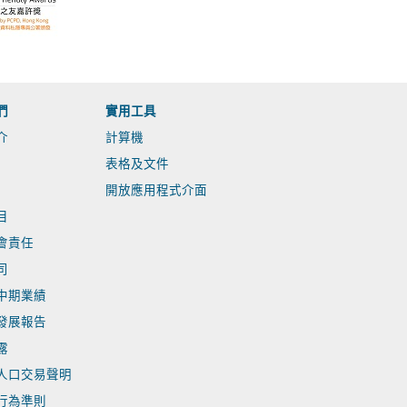
們
實用工具
介
計算機
表格及文件
開放應用程式介面
目
會責任
司
中期業績
發展報告
露
人口交易聲明
行為準則