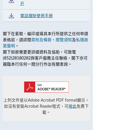
戶
電話理財使用手冊
閣下在索取、編印或填具本行所提供之任何申請
表格前，請詳閱
章則及條款
、
閱覽須知
及
私隱政
策聲明
。
閣下如欲需要更詳細資料及協助，可致電
(852)28180282與客戶服務主任聯絡，閣下亦可
親臨本行任何一間分行作出有關查詢。
上列文件是以Adobe Acrobat PDF format顯示。
如沒有安裝Acrobat Reader程式，可
按此
免費下
載。