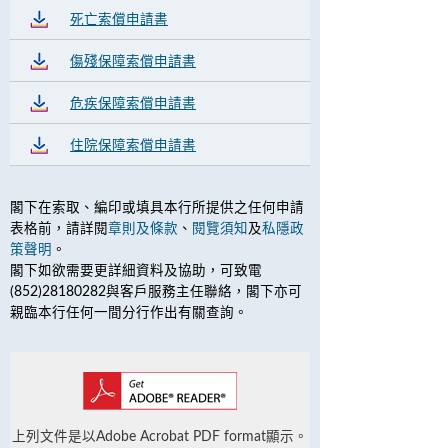
死亡索償申請書
傷殘保障索償申請書
危疾保障索償申請書
住院保障索償申請書
閣下在索取、編印或填具本行所提供之任何申請
表格前，請詳閱
章則及條款
、
閱覽須知
及
私隱政
策聲明
。
閣下如欲需要更詳細資料及協助，可致電
(852)28180282與客戶服務主任聯絡，閣下亦可
親臨本行任何一間分行作出有關查詢。
上列文件是以Adobe Acrobat PDF format顯示。