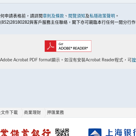
任何申請表格前，請詳閱
章則及條款
、
閱覽須知
及
私隱政策聲明
。
852)28180282與客戶服務主任聯絡，閣下亦可親臨本行任何一間分行
be Acrobat PDF format顯示。如沒有安裝Acrobat Reader程式，可
按
及文件下載
商業理財
押匯業務